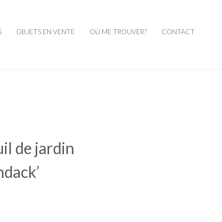
S
OBJETS EN VENTE
OÙ ME TROUVER?
CONTACT
il de jardin
ndack’