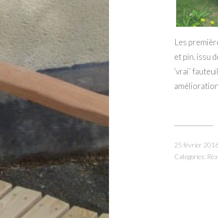
Les première
et pin, issu 
‘vrai’ fauteu
amélioration
25 février 201
Categories:
Réa