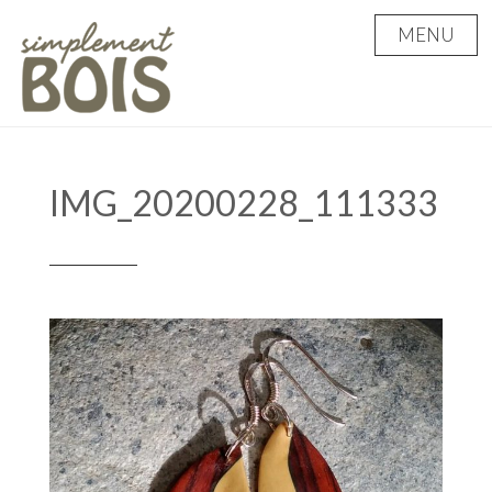
Skip
MENU
to
content
IMG_20200228_111333