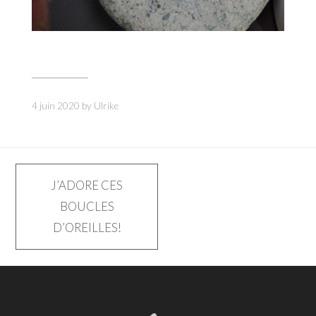
4 juin 2020
by
Ulrike
Navigation
J’ADORE CES
BOUCLES
de
D’OREILLES!
l’article