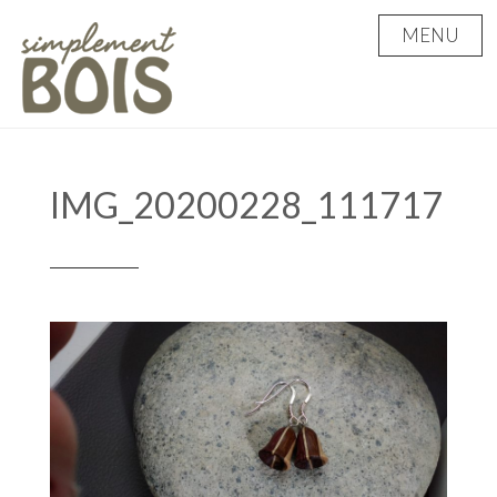
Skip
MENU
to
content
IMG_20200228_111717