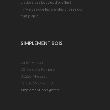
J’adore ces boucles d’oreilles!
Il n’y a pas que les grandes choses qui
font plaisir…
SIMPLEMENT BOIS
Ulrike Hauser
32 rue de la Patrière
36220 Martizay
Tél : 06 59 59 43 93
simplement-bois@sfr.fr