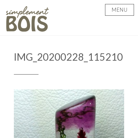
Skip
MENU
to
content
IMG_20200228_115210