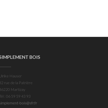
SIMPLEMENT BOIS
Ulrike Hauser
32 rue de la Patrière
36220 Martizay
Tél : 06 59 59 43 93
simplement-bois@sfr.fr