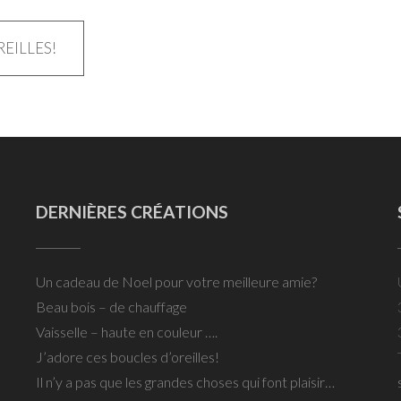
EILLES!
DERNIÈRES CRÉATIONS
Un cadeau de Noel pour votre meilleure amie?
Beau bois – de chauffage
Vaisselle – haute en couleur ….
J’adore ces boucles d’oreilles!
Il n’y a pas que les grandes choses qui font plaisir…