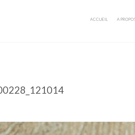
ACCUEIL
A PROPO
00228_121014