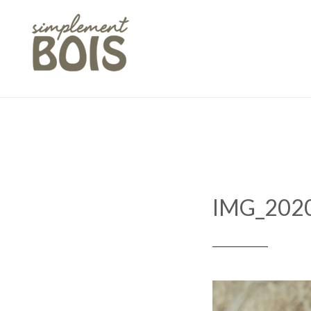
Skip
to
content
IMG_202