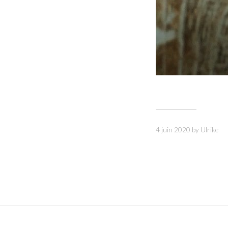
4 juin 2020
by
Ulrike