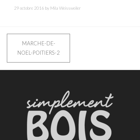
29 octobre 2016
by
Mila Weissweiler
Navigation
MARCHE-DE-
NOEL-POITIERS-2
de
l’article