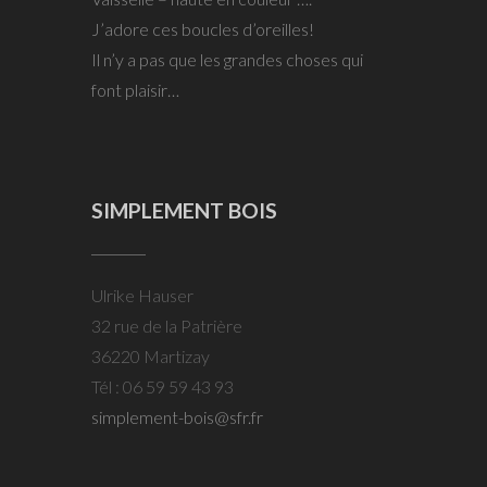
J’adore ces boucles d’oreilles!
Il n’y a pas que les grandes choses qui
font plaisir…
SIMPLEMENT BOIS
Ulrike Hauser
32 rue de la Patrière
36220 Martizay
Tél : 06 59 59 43 93
simplement-bois@sfr.fr