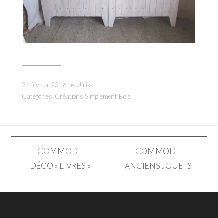
21 février 2016
by
Ulrike
Categories:
Créations Simplement Bois
Navigation
COMMODE
COMMODE
DÉCO « LIVRES »
ANCIENS JOUETS
de
l’article