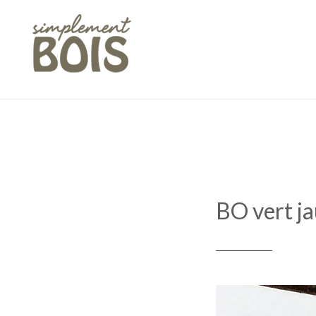
Skip
to
content
BO vert j