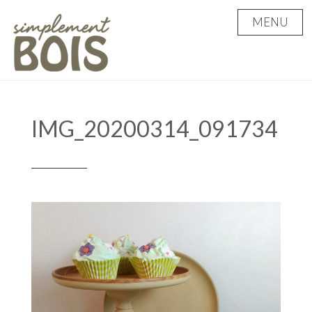
Skip
MENU
to
content
IMG_20200314_091734