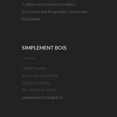
J’adore ces boucles d’oreilles!
Il n’y a pas que les grandes choses qui
font plaisir…
SIMPLEMENT BOIS
Ulrike Hauser
32 rue de la Patrière
36220 Martizay
Tél : 06 59 59 43 93
simplement-bois@sfr.fr