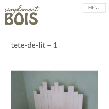
Skip
MENU
to
content
tete-de-lit – 1