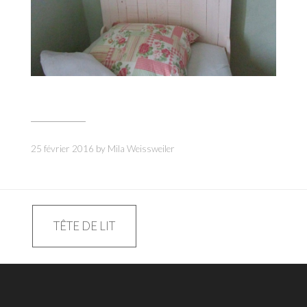
25 février 2016
by
Mila Weissweiler
Navigation
TÊTE DE LIT
de
l’article